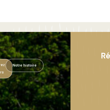
Ré
rez
Notre histoire
rs