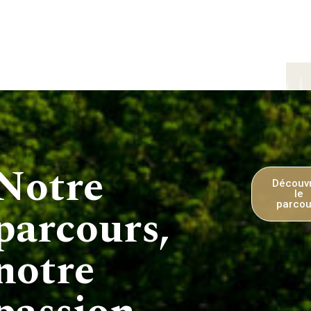
Notre
Découv
le
parcours,
parcou
notre